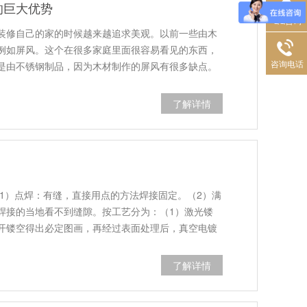
的巨大优势
QQ咨询
装修自己的家的时候越来越追求美观。以前一些由木
例如屏风。这个在很多家庭里面很容易看见的东西，
咨询电话
是由不锈钢制品，因为木材制作的屏风有很多缺点。
那么它很容易发霉。然而发霉过后很...
了解详情
（1）点焊：有缝，直接用点的方法焊接固定。（2）满
焊接的当地看不到缝隙。按工艺分为：（1）激光镂
开镂空得出必定图画，再经过表面处理后，真空电镀
或板加工成型，经过表面处理后...
了解详情