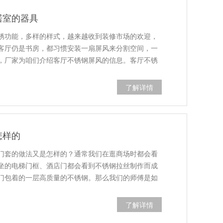
居室的器具
锈功能，多样的样式，越来越收到装修市场的欢迎，
客厅仍是书房，都习惯安装一扇屏风来分割空间，一
，厂家为咱们介绍客厅不锈钢屏风的信息。客厅不锈
风格调配，不像欧洲的建筑风格那样...
了解详情
怎样的
门套的做法又是怎样的？通常我们在逛商场时都会看
坐的电梯门框、酒店门都会看到不锈钢拉丝制作而成
门包着的一层高质量的不锈钢。那么我们的师傅是如
恒小编为您介绍一下吧。一、在拉丝...
了解详情